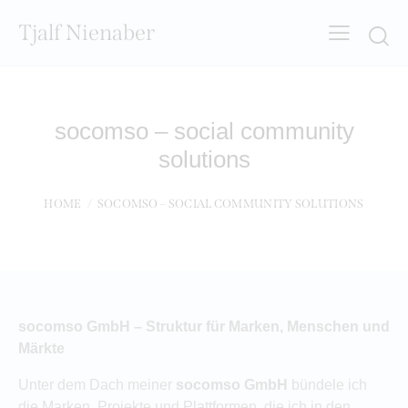
Tjalf Nienaber
Searc
socomso – social community
solutions
HOME
SOCOMSO – SOCIAL COMMUNITY SOLUTIONS
socomso GmbH – Struktur für Marken, Menschen und
Märkte
Unter dem Dach meiner
socomso GmbH
bündele ich
die Marken, Projekte und Plattformen, die ich in den