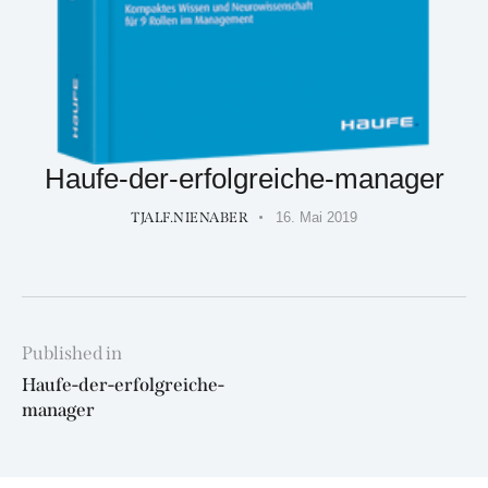
Haufe-der-erfolgreiche-manager
TJALF.NIENABER
16. Mai 2019
Beitragsnavigation
Published in
Previous
Haufe-der-erfolgreiche-
post:
manager