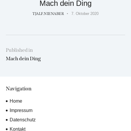
Mach dein Ding
TJALF.NIENABER
7. Oktober 2020
Beitragsnavigation
Published in
Previous
Mach dein Ding
post:
Navigation
Home
Impressum
Datenschutz
Kontakt