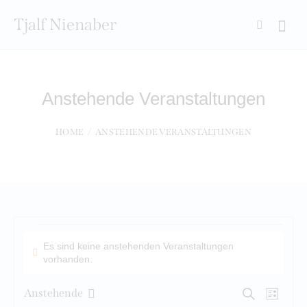
Tjalf Nienaber
Searc
Anstehende Veranstaltungen
HOME
ANSTEHENDE VERANSTALTUNGEN
Veranstaltungen
Es sind keine anstehenden Veranstaltungen
H
vorhanden.
i
n
V
V
Anstehende
S
w
L
u
D