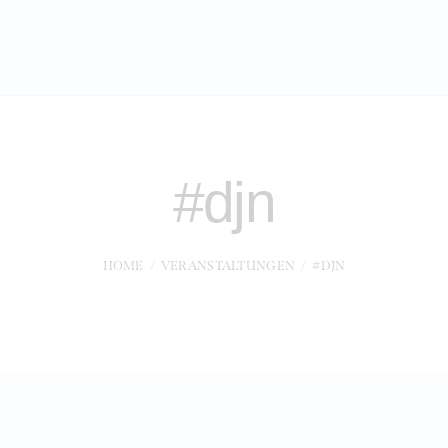
#djn
HOME
VERANSTALTUNGEN
#DJN