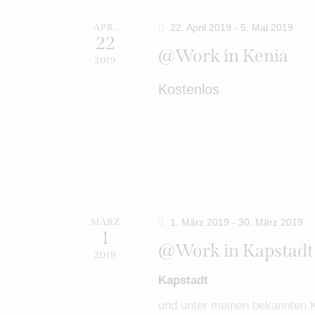
a
a
e
h
l
l
l
APR.
22. April 2019
-
5. Mai 2019
l
22
w
@Work in Kenia
t
e
e
2019
o
n
r
u
Kostenlos
n
.
t
n
e
d
i
g
e
n
g
e
r
e
n
MÄRZ
1. März 2019
-
30. März 2019
b
v
1
e
@Work in Kapstadt
S
2019
o
n
Kapstadt
.
u
n
S
und unter meinen bekannten K