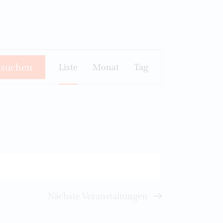
V
 suchen
Liste
Monat
Tag
e
r
a
n
s
t
a
Nächste
Veranstaltungen
l