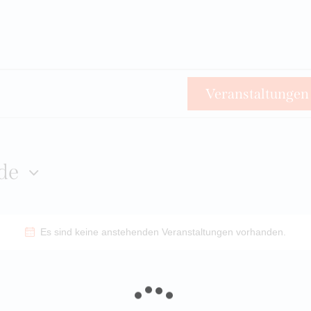
n
Veranstaltungen
de
Es sind keine anstehenden Veranstaltungen vorhanden.
H
i
n
w
e
i