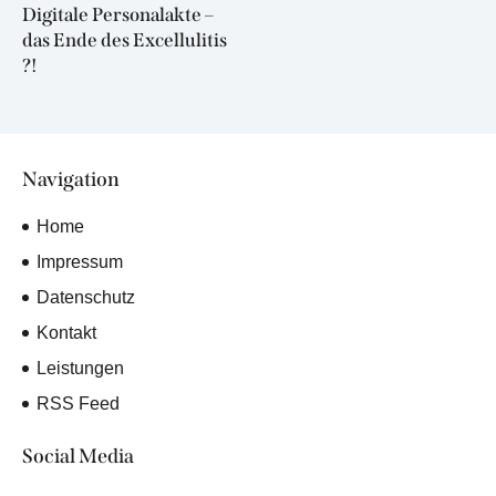
Previous
Digitale Personalakte –
post:
das Ende des Excellulitis
?!
Navigation
Home
Impressum
Datenschutz
Kontakt
Leistungen
RSS Feed
Social Media