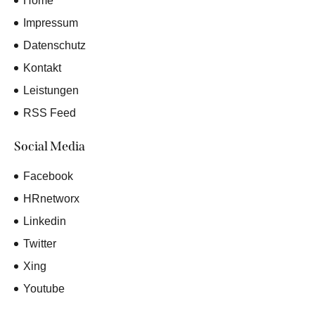
a
Home
v
Impressum
i
Datenschutz
g
Kontakt
a
t
Leistungen
i
RSS Feed
o
n
Social Media
Facebook
HRnetworx
Linkedin
Twitter
Xing
Youtube